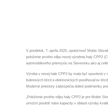
V pondelok, 7. apríla 2025, spoločnosť Mobis Slova
položenie prvého stĺpu novej výrobnej haly CPP2 (Co
automobilového priemyslu na Slovensku ako aj celé
Výroba v novej hale CPP2 by mala byť spustená v r
bubnových bŕzd a elektronických posilňovačov bŕzd 
Moderné priestory zabezpečia dobré podmienky pr
„Položenie prvého stĺpu haly CPP2 je pre Mobis Sl
umožní posilniť naše kapacity v oblasti výroby kva