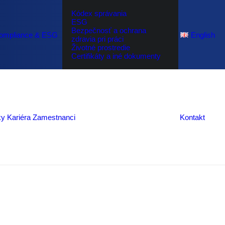
Kódex správania
ESG
Bezpečnosť a ochrana
ompliance & ESG
English
zdravia pri práci
Životné prostredie
Certifikáty a iné dokumenty
Autobusová
doprava
sti
Zľavy pre
ky
Kariéra
Zamestnanci
Kontakt
zamestnancov
Dôležité
informácie