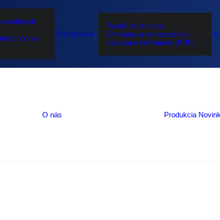
y osobných
Podať oznámenie
Oznámenia
Ochrana oznamovateľa a
C
nia súborov
súvisiace informácie (PDF)
Profil spoločnosti
Výročné správy
Certifikáty a iné
inovácií a budúcno
O nás
dokumenty
Produkcia
Novin
Plány na rok 2026
Pomáhame
Výberové konanie