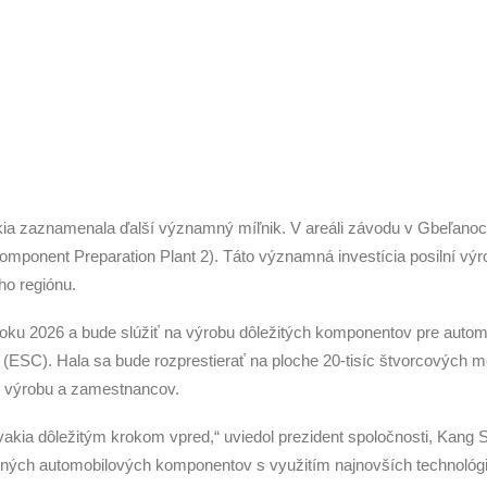
kia zaznamenala ďalší významný míľnik. V areáli závodu v Gbeľanoch
mponent Preparation Plant 2). Táto významná investícia posilní výro
ho regiónu.
oku 2026 a bude slúžiť na výrobu dôležitých komponentov pre automo
(ESC). Hala sa bude rozprestierať na ploche 20-tisíc štvorcových me
e výrobu a zamestnancov.
ovakia dôležitým krokom vpred,“ uviedol prezident spoločnosti, Kan
litných automobilových komponentov s využitím najnovších technológi