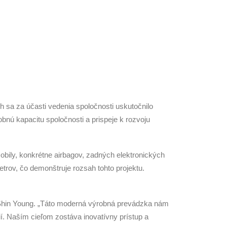
 sa za účasti vedenia spoločnosti uskutočnilo
bnú kapacitu spoločnosti a prispeje k rozvoju
bily, konkrétne airbagov, zadných elektronických
trov, čo demonštruje rozsah tohto projektu.
g Shin Young. „Táto moderná výrobná prevádzka nám
í. Naším cieľom zostáva inovatívny prístup a