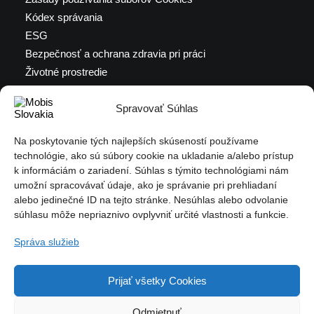
Kódex správania
ESG
Bezpečnosť a ochrana zdravia pri práci
Životné prostredie
Výročné správy
Spravovať Súhlas
Certifikáty a iné dokumenty
Podať oznámenie
Na poskytovanie tých najlepších skúseností používame
Ochrana oznamovateľa (PDF)
technológie, ako sú súbory cookie na ukladanie a/alebo prístup
k informáciám o zariadení. Súhlas s týmito technológiami nám
umožní spracovávať údaje, ako je správanie pri prehliadaní
alebo jedinečné ID na tejto stránke. Nesúhlas alebo odvolanie
VOĽNÉ POZÍCIE
súhlasu môže nepriaznivo ovplyvniť určité vlastnosti a funkcie.
Správa služieb
Všetky voľné pozície nájdete na stránke Profesia.sk
Prijať všetky Cookies
Odmietnuť