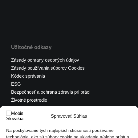
Užitočné odkazy
Zásady ochrany osobných údajov
Zásady používania súborov Cookies
Kódex správania
ESG
Bezpečnosť a ochrana zdravia pri práci
Životné prostredie
Výročné správy
Spravovať Súhlas
Certifikáty a iné dokumenty
Podať oznámenie
Na poskytovanie tých najlepších skúseností používame
Ochrana oznamovateľa (PDF)
technológie, ako sú súbory cookie na ukladanie a/alebo prístup