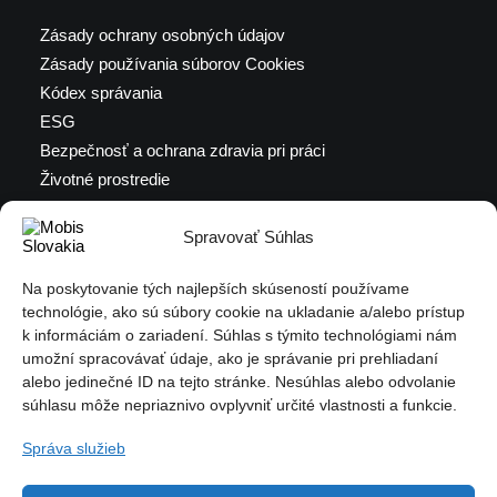
Zásady ochrany osobných údajov
Zásady používania súborov Cookies
Kódex správania
ESG
Bezpečnosť a ochrana zdravia pri práci
Životné prostredie
Výročné správy
Spravovať Súhlas
Certifikáty a iné dokumenty
Podať oznámenie
Na poskytovanie tých najlepších skúseností používame
Ochrana oznamovateľa (PDF)
technológie, ako sú súbory cookie na ukladanie a/alebo prístup
k informáciám o zariadení. Súhlas s týmito technológiami nám
umožní spracovávať údaje, ako je správanie pri prehliadaní
alebo jedinečné ID na tejto stránke. Nesúhlas alebo odvolanie
VOĽNÉ POZÍCIE
súhlasu môže nepriaznivo ovplyvniť určité vlastnosti a funkcie.
Správa služieb
Všetky voľné pozície nájdete na stránke Profesia.sk